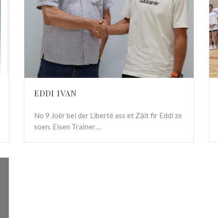
EDDI IVAN
No 9 Joër bei der Liberté ass et Zäit fir Eddi ze
soen. Eisen Trainer…