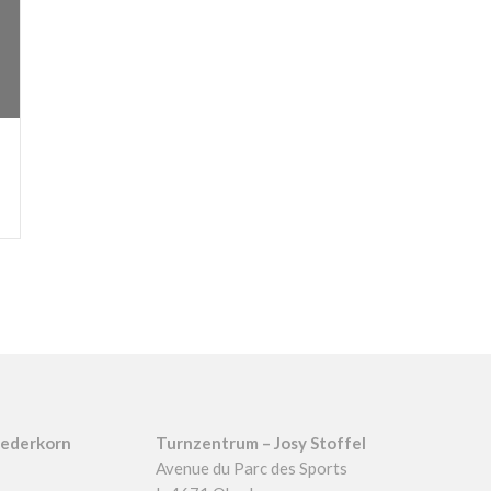
iederkorn
Turnzentrum – Josy Stoffel
Avenue du Parc des Sports